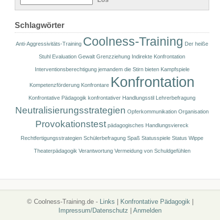
Schlagwörter
Coolness-Training
Anti-Aggressivitäts-Training
Der heiße
Stuhl
Evaluation
Gewalt
Grenzziehung
Indirekte Konfrontation
Interventionsberechtigung
jemandem die Stirn bieten
Kampfspiele
Konfrontation
Kompetenzförderung
Konfrontare
Konfrontative Pädagogik
konfrontativer Handlungsstil
Lehrerbefragung
Neutralisierungsstrategien
Opferkommunikation
Organisation
Provokationstest
pädagogisches Handlungsviereck
Rechtfertigungsstrategien
Schülerbefragung
Spaß
Statusspiele
Status Wippe
Theaterpädagogik
Verantwortung
Vermeidung von Schuldgefühlen
© Coolness-Training.de -
Links
|
Konfrontative Pädagogik
|
Impressum/Datenschutz
|
Anmelden