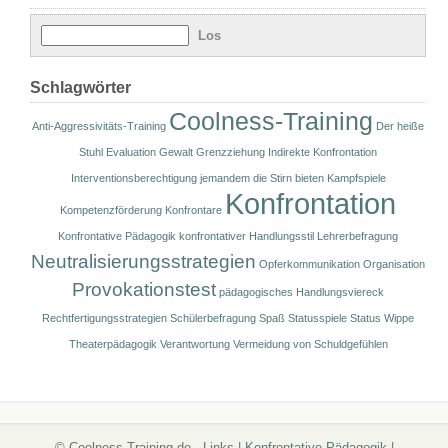
Schlagwörter
Coolness-Training
Anti-Aggressivitäts-Training
Der heiße
Stuhl
Evaluation
Gewalt
Grenzziehung
Indirekte Konfrontation
Interventionsberechtigung
jemandem die Stirn bieten
Kampfspiele
Konfrontation
Kompetenzförderung
Konfrontare
Konfrontative Pädagogik
konfrontativer Handlungsstil
Lehrerbefragung
Neutralisierungsstrategien
Opferkommunikation
Organisation
Provokationstest
pädagogisches Handlungsviereck
Rechtfertigungsstrategien
Schülerbefragung
Spaß
Statusspiele
Status Wippe
Theaterpädagogik
Verantwortung
Vermeidung von Schuldgefühlen
© Coolness-Training.de -
Links
|
Konfrontative Pädagogik
|