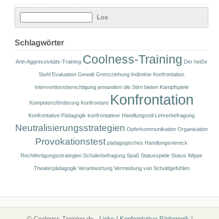
Schlagwörter
Coolness-Training
Anti-Aggressivitäts-Training
Der heiße
Stuhl
Evaluation
Gewalt
Grenzziehung
Indirekte Konfrontation
Interventionsberechtigung
jemandem die Stirn bieten
Kampfspiele
Konfrontation
Kompetenzförderung
Konfrontare
Konfrontative Pädagogik
konfrontativer Handlungsstil
Lehrerbefragung
Neutralisierungsstrategien
Opferkommunikation
Organisation
Provokationstest
pädagogisches Handlungsviereck
Rechtfertigungsstrategien
Schülerbefragung
Spaß
Statusspiele
Status Wippe
Theaterpädagogik
Verantwortung
Vermeidung von Schuldgefühlen
© Coolness-Training.de -
Links
|
Konfrontative Pädagogik
|