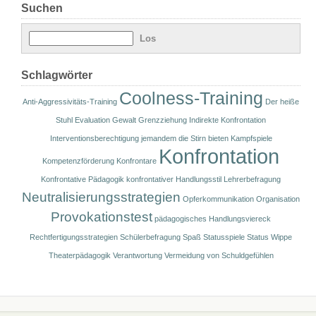
Suchen
Schlagwörter
Coolness-Training
Anti-Aggressivitäts-Training
Der heiße
Stuhl
Evaluation
Gewalt
Grenzziehung
Indirekte Konfrontation
Interventionsberechtigung
jemandem die Stirn bieten
Kampfspiele
Konfrontation
Kompetenzförderung
Konfrontare
Konfrontative Pädagogik
konfrontativer Handlungsstil
Lehrerbefragung
Neutralisierungsstrategien
Opferkommunikation
Organisation
Provokationstest
pädagogisches Handlungsviereck
Rechtfertigungsstrategien
Schülerbefragung
Spaß
Statusspiele
Status Wippe
Theaterpädagogik
Verantwortung
Vermeidung von Schuldgefühlen